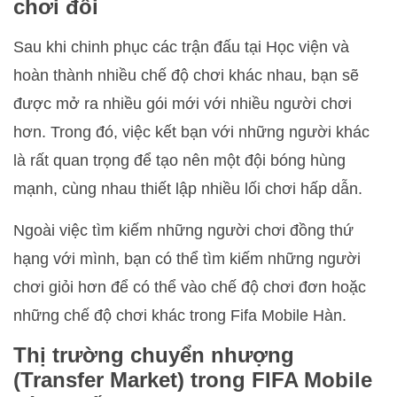
chơi đôi
Sau khi chinh phục các trận đấu tại Học viện và
hoàn thành nhiều chế độ chơi khác nhau, bạn sẽ
được mở ra nhiều gói mới với nhiều người chơi
hơn. Trong đó, việc kết bạn với những người khác
là rất quan trọng để tạo nên một đội bóng hùng
mạnh, cùng nhau thiết lập nhiều lối chơi hấp dẫn.
Ngoài việc tìm kiếm những người chơi đồng thứ
hạng với mình, bạn có thể tìm kiếm những người
chơi giỏi hơn để có thể vào chế độ chơi đơn hoặc
những chế độ chơi khác trong Fifa Mobile Hàn.
Thị trường chuyển nhượng
(Transfer Market) trong FIFA Mobile