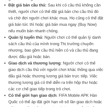
Đặt giá bán cầu thủ:
Sau khi có cầu thủ không cần
thiết, người chơi có thể đặt giá bán cho cầu thủ đó
và chờ đợi người chơi khác mua. Họ cũng có thể đặt
giá bán tức thì hoặc giá bán mua ngay (Buy Now)
nếu muốn bán nhanh chóng.
Quản lý tuyển thủ
: Người chơi có thể quản lý danh
sách cầu thủ của mình trong Thị trường chuyển
nhượng, bao gồm cầu thủ hiện có và cầu thủ đang
được đấu giá hoặc bán.
Giao dịch và thương lượng
: Người chơi có thể
giao dịch cầu thủ với người chơi khác thông qua việc
đấu giá hoặc thương lượng giá bán trực tiếp. Việc
thương lượng giá có thể diễn ra trên hộp thư hoặc
các cơ chế giao tiếp trong trò chơi.
Có thể giới hạn giao dịch
: FIFA Mobile APK Hàn
Quốc có thể áp đặt giới hạn về số lần giao dịch hoặc