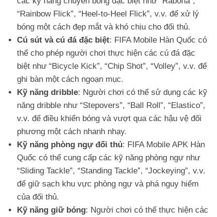
các kỹ năng chuyền bóng đặc biệt như “Rabona”,
“Rainbow Flick”, “Heel-to-Heel Flick”, v.v. để xử lý
bóng một cách đẹp mắt và khó chịu cho đối thủ.
Cú sút và cú đá đặc biệt
: FIFA Mobile Hàn Quốc có
thể cho phép người chơi thực hiện các cú đá đặc
biệt như “Bicycle Kick”, “Chip Shot”, “Volley”, v.v. để
ghi bàn một cách ngoạn mục.
Kỹ năng dribble
: Người chơi có thể sử dụng các kỹ
năng dribble như “Stepovers”, “Ball Roll”, “Elastico”,
v.v. để điều khiển bóng và vượt qua các hậu vệ đối
phương một cách nhanh nhạy.
Kỹ năng phòng ngự đối thủ
: FIFA Mobile APK Hàn
Quốc có thể cung cấp các kỹ năng phòng ngự như
“Sliding Tackle”, “Standing Tackle”, “Jockeying”, v.v.
để giữ sạch khu vực phòng ngự và phá nguy hiểm
của đối thủ.
Kỹ năng giữ bóng
: Người chơi có thể thực hiện các