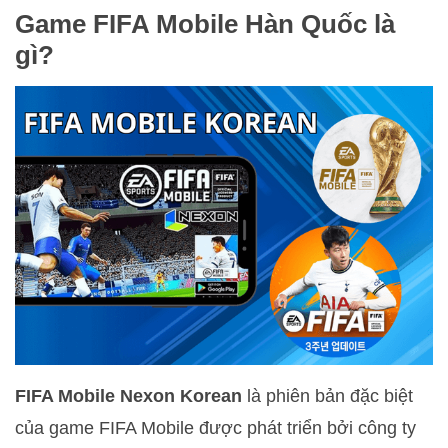
Game FIFA Mobile Hàn Quốc là
gì?
FIFA Mobile Nexon Korean
là phiên bản đặc biệt
của game FIFA Mobile được phát triển bởi công ty