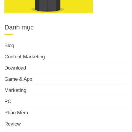
Danh mục
Blog
Content Marketing
Download
Game & App
Marketing
PC
Phần Mềm
Review