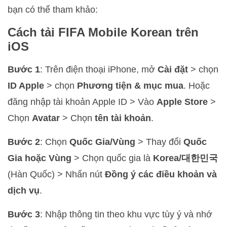
bạn có thể tham khảo:
Cách tải FIFA Mobile Korean trên
iOS
Bước 1
: Trên điện thoại iPhone, mở
Cài đặt
> chọn
ID Apple
> chọn
Phương tiện & mục mua
. Hoặc
đăng nhập tài khoản Apple ID > Vào
Apple Store
>
Chọn
Avatar
> Chọn
tên tài khoản
.
Bước 2
: Chọn
Quốc Gia/Vùng
> Thay đổi
Quốc
Gia hoặc Vùng
> Chọn quốc gia là
Korea/대한민국
(Hàn Quốc) > Nhấn nút
Đồng ý các điều khoản và
dịch vụ
.
Bước 3
: Nhập thông tin theo khu vực tùy ý và nhớ