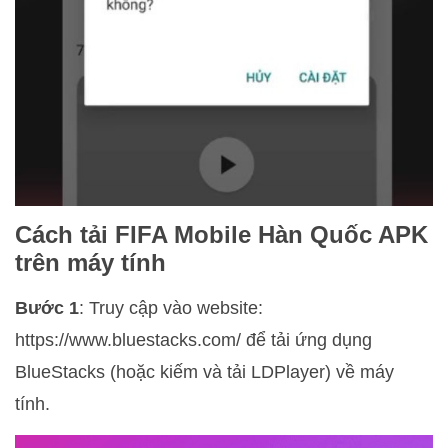
Cách tải FIFA Mobile Hàn Quốc APK
trên máy tính
Bước 1
: Truy cập vào website:
https://www.bluestacks.com/ để tải ứng dụng
BlueStacks (hoặc kiếm và tải LDPlayer) về máy
tính.