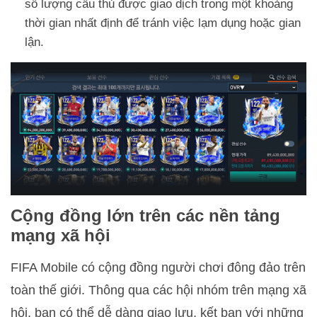
số lượng cầu thủ được giao dịch trong một khoảng
thời gian nhất định để tránh việc lạm dụng hoặc gian
lận.
Cộng đồng lớn trên các nền tảng
mạng xã hội
FIFA Mobile có cộng đồng người chơi đông đảo trên
toàn thế giới. Thông qua các hội nhóm trên mạng xã
hội, bạn có thể dễ dàng giao lưu, kết bạn với những