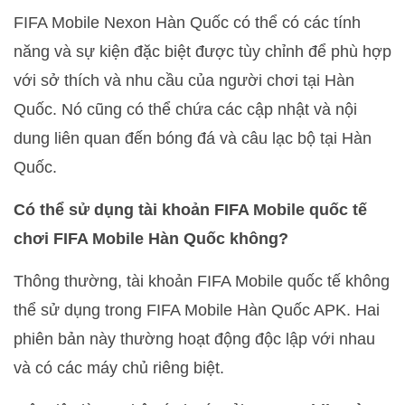
FIFA Mobile Nexon Hàn Quốc có thể có các tính
năng và sự kiện đặc biệt được tùy chỉnh để phù hợp
với sở thích và nhu cầu của người chơi tại Hàn
Quốc. Nó cũng có thể chứa các cập nhật và nội
dung liên quan đến bóng đá và câu lạc bộ tại Hàn
Quốc.
Có thể sử dụng tài khoản FIFA Mobile quốc tế
chơi FIFA Mobile Hàn Quốc không?
Thông thường, tài khoản FIFA Mobile quốc tế không
thể sử dụng trong FIFA Mobile Hàn Quốc APK. Hai
phiên bản này thường hoạt động độc lập với nhau
và có các máy chủ riêng biệt.