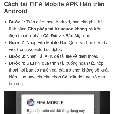
Cách tải FIFA Mobile APK Hàn trên
Android
Bước 1
: Trên điện thoại Android, bạn cần phải bật
tính năng
Cho phép tải từ nguồn không rõ
trên
điện thoại ở phần
Cài Đặt
>>
Bảo Mật
nhé.
Bước 2
: Nhập Fifa Mobile Hàn Quốc và tìm kiếm bài
viết trong website Lucidplot.
Bước 3
: Nhấn Tải APK để tải file về điện thoại.
Bước 4
: Sau khi quá trình tải xuống hoàn tất, hộp
thoại hỏi bạn có muốn cài đặt trò chơi không sẽ xuất
hiện. Lúc này, chỉ cần chọn
Cài đặt
để vào trò chơi
là xong.