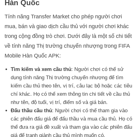
Hàn Quốc
Tính năng Transfer Market cho phép người chơi
mua, bán và giao dịch cầu thủ với người chơi khác
trong cộng đồng trò chơi. Dưới đây là một số chi tiết
về tính năng Thị trường chuyển nhượng trong FIFA
Mobile Hàn Quốc APK:
Tìm kiếm và xem cầu thủ
: Người chơi có thể sử
dụng tính năng Thị trường chuyển nhượng để tìm
kiếm cầu thủ theo tên, vị trí, câu lạc bộ hoặc các tiêu
chí khác. Họ có thể xem thông tin chi tiết về cầu thủ
như tên, độ tuổi, vị trí, điểm số và giá bán.
Đấu thầu cầu thủ
: Người chơi có thể tham gia vào
các phiên đấu giá để đấu thầu và mua cầu thủ. Họ có
thể đưa ra giá đề xuất và tham gia vào các phiên đấu
giá để tranh giành cầu thủ mình muốn có.