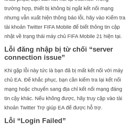
trường hợp, thiết bị không bị ngắt kết nối mạng
nhưng vẫn xuất hiện thông báo lỗi, hãy vào Kiểm tra
tài khoản Twitter FIFA Mobile để biết thông tin cập
nhật về trạng thái máy chủ FIFA Mobile 21 hiện tại.
Lỗi đăng nhập bị từ chối “server
connection issue”
Khi gặp lỗi này tức là bạn đã bị mất kết nối với máy
chủ EA. Để khắc phục, bạn cần kiểm tra lại kết nối
mạng hoặc chuyển sang địa chỉ kết nối mạng đáng
tin cậy khác. Nếu không được, hãy truy cập vào tài
khoản Twitter Trợ giúp EA để được hỗ trợ.
Lỗi “Login Failed”