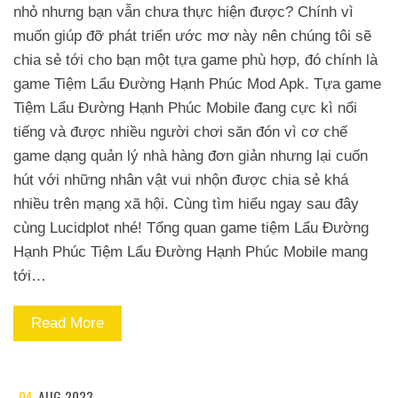
nhỏ nhưng bạn vẫn chưa thực hiện được? Chính vì
muốn giúp đỡ phát triển ước mơ này nên chúng tôi sẽ
chia sẻ tới cho bạn một tựa game phù hợp, đó chính là
game Tiệm Lẩu Đường Hạnh Phúc Mod Apk. Tựa game
Tiệm Lẩu Đường Hạnh Phúc Mobile đang cực kì nổi
tiếng và được nhiều người chơi săn đón vì cơ chế
game dạng quản lý nhà hàng đơn giản nhưng lại cuốn
hút với những nhân vật vui nhộn được chia sẻ khá
nhiều trên mạng xã hội. Cùng tìm hiểu ngay sau đây
cùng Lucidplot nhé! Tổng quan game tiệm Lẩu Đường
Hạnh Phúc Tiệm Lẩu Đường Hạnh Phúc Mobile mang
tới…
Read More
04
AUG 2023