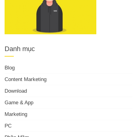
Danh mục
Blog
Content Marketing
Download
Game & App
Marketing
PC