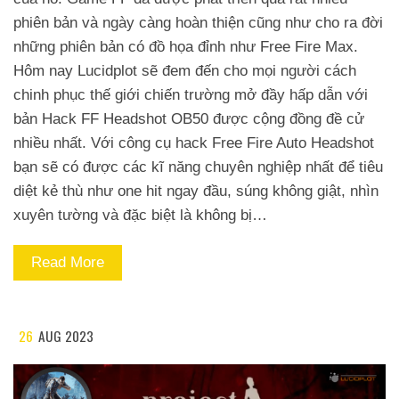
phiên bản và ngày càng hoàn thiện cũng như cho ra đời
những phiên bản có đồ họa đỉnh như Free Fire Max.
Hôm nay Lucidplot sẽ đem đến cho mọi người cách
chinh phục thế giới chiến trường mở đầy hấp dẫn với
bản Hack FF Headshot OB50 được cộng đồng đề cử
nhiều nhất. Với công cụ hack Free Fire Auto Headshot
bạn sẽ có được các kĩ năng chuyên nghiệp nhất để tiêu
diệt kẻ thù như one hit ngay đầu, súng không giật, nhìn
xuyên tường và đặc biệt là không bị…
Read More
26
AUG 2023