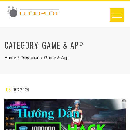
Skip
to
content
CATEGORY: GAME & APP
Home
Download
Game & App
08
DEC 2024