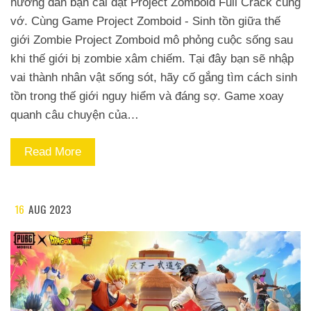
hướng dẫn bạn cài đặt Project Zomboid Full Crack cùng
vớ. Cùng Game Project Zomboid - Sinh tồn giữa thế
giới Zombie Project Zomboid mô phỏng cuộc sống sau
khi thế giới bị zombie xâm chiếm. Tại đây bạn sẽ nhập
vai thành nhân vật sống sót, hãy cố gắng tìm cách sinh
tồn trong thế giới nguy hiểm và đáng sợ. Game xoay
quanh câu chuyện của…
Read More
16
AUG 2023