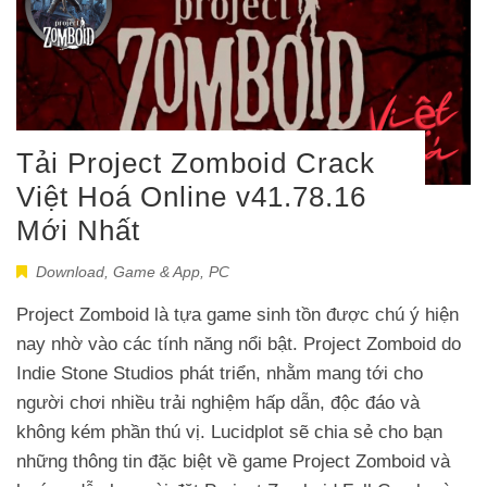
Tải Project Zomboid Crack
Việt Hoá Online v41.78.16
Mới Nhất
Download
,
Game & App
,
PC
Project Zomboid là tựa game sinh tồn được chú ý hiện
nay nhờ vào các tính năng nổi bật. Project Zomboid do
Indie Stone Studios phát triển, nhằm mang tới cho
người chơi nhiều trải nghiệm hấp dẫn, độc đáo và
không kém phần thú vị. Lucidplot sẽ chia sẻ cho bạn
những thông tin đặc biệt về game Project Zomboid và