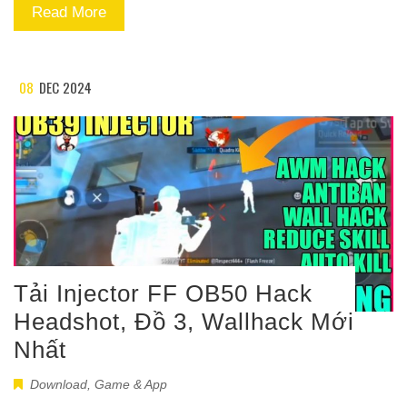
Read More
08
DEC 2024
Tải Injector FF OB50 Hack
Headshot, Đồ 3, Wallhack Mới
Nhất
Download
,
Game & App