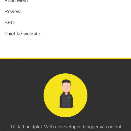
Phần Mềm
Review
SEO
Thiết kế website
Tôi là Lucidplot. Web deveveloper, blogger và content