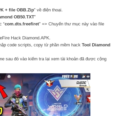
 + file OBB.Zip
” về điện thoại.
iamond OB50.TXT
”
c “
com.dts.freefiret
” => Chuyển thư mục này vào file
reeFire Hack Diamond.APK.
hập code scripts, copy từ phần mềm hack
Tool Diamond
me sau đó vào kiểm tra lại xem tài khoản đã được cộng