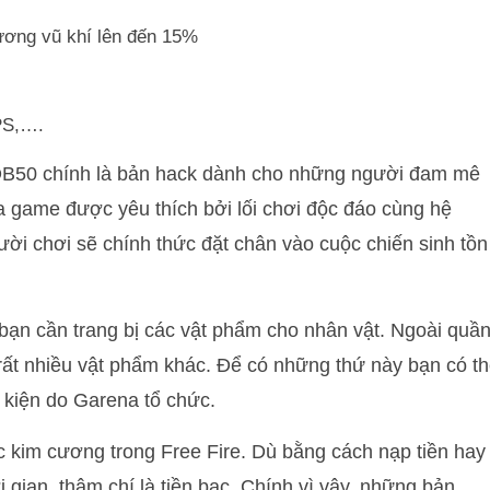
hương vũ khí lên đến 15%
FPS,….
OB50 chính là bản hack dành cho những người đam mê
 game được yêu thích bởi lối chơi độc đáo cùng hệ
ời chơi sẽ chính thức đặt chân vào cuộc chiến sinh tồn
bạn cần trang bị các vật phẩm cho nhân vật. Ngoài quầ
 rất nhiều vật phẩm khác. Để có những thứ này bạn có t
 kiện do Garena tổ chức.
 kim cương trong Free Fire. Dù bằng cách nạp tiền hay
 gian, thậm chí là tiền bạc. Chính vì vậy, những bản