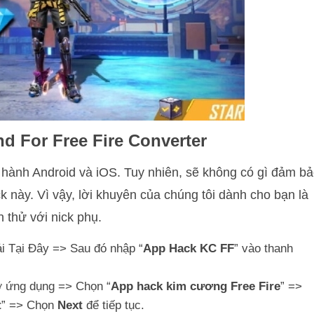
 For Free Fire Converter
 hành Android và iOS. Tuy nhiên, sẽ không có gì đảm b
k này. Vì vậy, lời khuyên của chúng tôi dành cho bạn là
n thử với nick phụ.
ải Tại Đây => Sau đó nhập “
App Hack KC FF
” vào thanh
ở ứng dụng => Chọn “
App hack kim cương Free Fire
” =>
t
” => Chọn
Next
để tiếp tục.