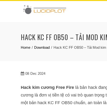
Skip
to
content
HACK KC FF OB50 – TẢI MOD K
Home
Download
Hack KC FF OB50 – Tải Mod kim 
08
Dec 2024
Hack kim cương Free Fire
là bản hack đan
cương là đơn vị tiền tệ có vai trò quan trọng 
một bản hack KC FF OB50 chuẩn, an toàn là 