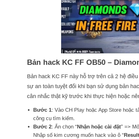
Bản hack KC FF OB50 – Diamond
Bản hack KC FF này hỗ trợ trên cả 2 hệ điều
sự an toàn tuyệt đối khi bạn sử dụng bản hac
cân nhắc thật kỹ trước khi thực hiện hoặc nê
Bước 1
: Vào CH Play hoặc App Store hoặc t
công cụ tìm kiếm.
Bước 2
: Ấn chọn “
Nhận hoặc cài đặt
” => M
Nhập số kim cương muốn hack vào ô “
Resul