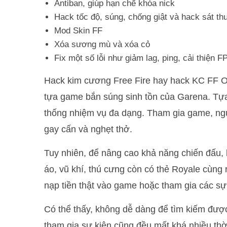
Antiban, giúp hạn chế khóa nick
Hack tốc độ, súng, chống giật và hack sát t
Mod Skin FF
Xóa sương mù và xóa cỏ
Fix một số lỗi như giảm lag, ping, cải thiện 
Hack kim cương Free Fire hay hack KC FF 
tựa game bắn súng sinh tồn của Garena. Tựa
thống nhiệm vụ đa dạng. Tham gia game, ngư
gay cấn và nghẹt thở.
Tuy nhiên, để nâng cao khả năng chiến đấu, 
áo, vũ khí, thú cưng còn có thẻ Royale cùng
nạp tiền thật vào game hoặc tham gia các sự
Có thể thấy, không dễ dàng để tìm kiếm được
tham gia sự kiện cũng đều mất khá nhiều thời