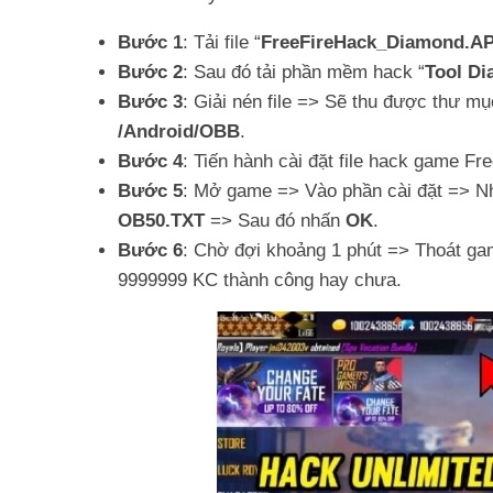
Bước 1
: Tải file “
FreeFireHack_Diamond.APK
Bước 2
: Sau đó tải phần mềm hack “
Tool D
Bước 3
: Giải nén file => Sẽ thu được thư mụ
/Android/OBB
.
Bước 4
: Tiến hành cài đặt file hack game F
Bước 5
: Mở game => Vào phần cài đặt => N
OB50.TXT
=> Sau đó nhấn
OK
.
Bước 6
: Chờ đợi khoảng 1 phút => Thoát ga
9999999 KC thành công hay chưa.