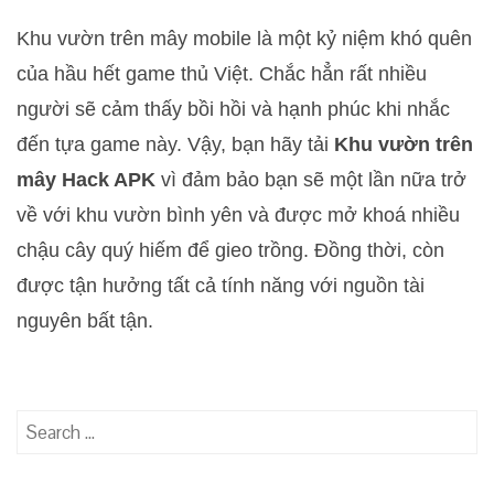
Khu vườn trên mây mobile là một kỷ niệm khó quên
của hầu hết game thủ Việt. Chắc hẳn rất nhiều
người sẽ cảm thấy bồi hồi và hạnh phúc khi nhắc
đến tựa game này. Vậy, bạn hãy tải
Khu vườn trên
mây Hack APK
vì đảm bảo bạn sẽ một lần nữa trở
về với khu vườn bình yên và được mở khoá nhiều
chậu cây quý hiếm để gieo trồng. Đồng thời, còn
được tận hưởng tất cả tính năng với nguồn tài
nguyên bất tận.
Search
for: