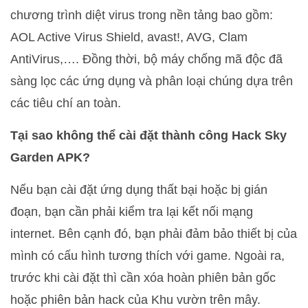
chương trình diệt virus trong nền tảng bao gồm:
AOL Active Virus Shield, avast!, AVG, Clam
AntiVirus,…. Đồng thời, bộ máy chống mã độc đã
sàng lọc các ứng dụng và phân loại chúng dựa trên
các tiêu chí an toàn.
Tại sao không thể cài đặt thành công Hack Sky
Garden APK?
Nếu bạn cài đặt ứng dụng thất bại hoặc bị gián
đoạn, bạn cần phải kiểm tra lại kết nối mạng
internet. Bên cạnh đó, bạn phải đảm bảo thiết bị của
mình có cấu hình tương thích với game. Ngoài ra,
trước khi cài đặt thì cần xóa hoàn phiên bản gốc
hoặc phiên bản hack của Khu vườn trên mây.