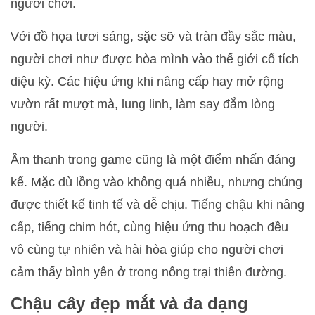
người chơi.
Với đồ họa tươi sáng, sặc sỡ và tràn đầy sắc màu,
người chơi như được hòa mình vào thế giới cổ tích
diệu kỳ. Các hiệu ứng khi nâng cấp hay mở rộng
vườn rất mượt mà, lung linh, làm say đắm lòng
người.
Âm thanh trong game cũng là một điểm nhấn đáng
kể. Mặc dù lồng vào không quá nhiều, nhưng chúng
được thiết kế tinh tế và dễ chịu. Tiếng chậu khi nâng
cấp, tiếng chim hót, cùng hiệu ứng thu hoạch đều
vô cùng tự nhiên và hài hòa giúp cho người chơi
cảm thấy bình yên ở trong nông trại thiên đường.
Chậu cây đẹp mắt và đa dạng