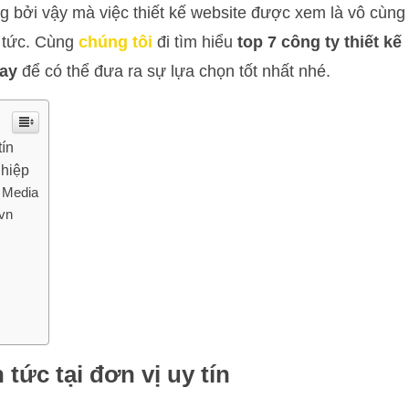
ng bởi vậy mà việc thiết kế website được xem là vô cùng
n tức. Cùng
chúng tôi
đi tìm hiểu
top 7 công ty thiết kế
nay
để có thể đưa ra sự lựa chọn tốt nhất nhé.
tín
ghiệp
a Media
.vn
n tức tại đơn vị uy tín