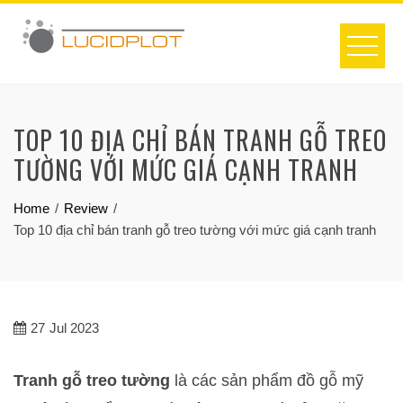
Skip
to
content
TOP 10 ĐỊA CHỈ BÁN TRANH GỖ TREO
TƯỜNG VỚI MỨC GIÁ CẠNH TRANH
Home
Review
Top 10 địa chỉ bán tranh gỗ treo tường với mức giá cạnh tranh
27
Jul 2023
Tranh gỗ treo tường
là các sản phẩm đồ gỗ mỹ