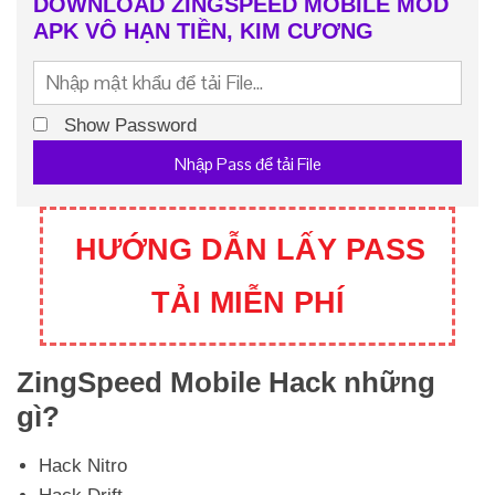
DOWNLOAD ZINGSPEED MOBILE MOD
APK VÔ HẠN TIỀN, KIM CƯƠNG
Show Password
Nhập Pass để tải File
HƯỚNG DẪN LẤY PASS
TẢI MIỄN PHÍ
ZingSpeed Mobile Hack những
gì?
Hack Nitro