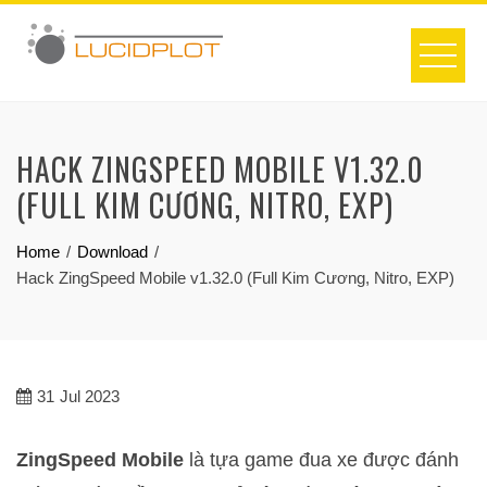
Skip
to
content
HACK ZINGSPEED MOBILE V1.32.0
(FULL KIM CƯƠNG, NITRO, EXP)
Home
Download
Hack ZingSpeed Mobile v1.32.0 (Full Kim Cương, Nitro, EXP)
31
Jul 2023
ZingSpeed Mobile
là tựa game đua xe được đánh