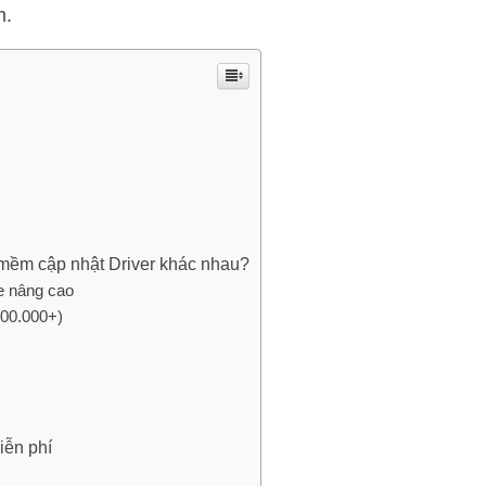
m.
n mềm cập nhật Driver khác nhau?
e nâng cao
500.000+)
iễn phí