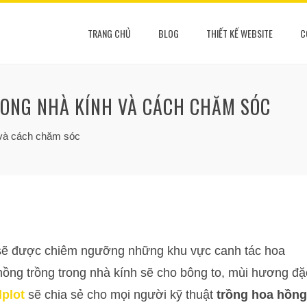
TRANG CHỦ
BLOG
THIẾT KẾ WEBSITE
C
ONG NHÀ KÍNH VÀ CÁCH CHĂM SÓC
h và cách chăm sóc
 sẽ được chiêm ngưỡng những khu vực canh tác hoa
hồng trồng trong nhà kính sẽ cho bông to, mùi hương đặ
plot
sẽ chia sẻ cho mọi người kỹ thuật
trồng hoa hồng