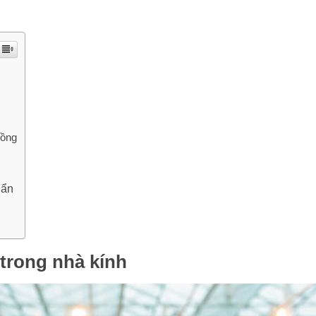
hồng
uẩn
trong nhà kính