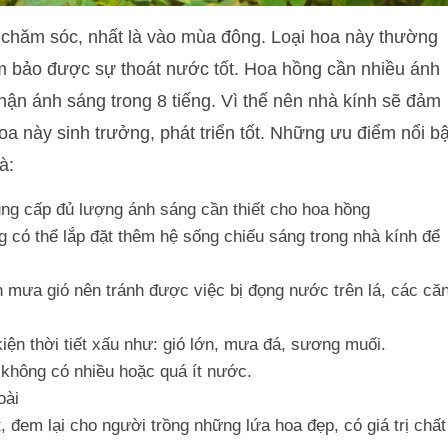
t chăm sóc, nhất là vào mùa đông. Loại hoa này thường
m bảo được sự thoát nước tốt. Hoa hồng cần nhiều ánh
hận ánh sáng trong 8 tiếng. Vì thế nên nhà kính sẽ đảm
oa này sinh trưởng, phát triển tốt. Những ưu điểm nổi bậ
à:
ung cấp đủ lượng ánh sáng cần thiết cho hoa hồng
g có thể lắp đặt thêm hệ sống chiếu sáng trong nhà kính để
 mưa gió nên tránh được việc bị đọng nước trên lá, các că
ện thời tiết xấu như: gió lớn, mưa đá, sương muối.
không có nhiều hoặc quá ít nước.
oài
, đem lại cho người trồng những lứa hoa đẹp, có giá trị chất