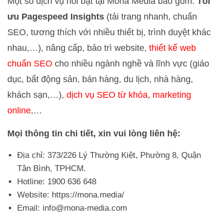
Một số dịch vụ nổi bật tại Mona Media bao gồm:
Tối
ưu Pagespeed Insights
(tải trang nhanh, chuẩn
SEO, tương thích với nhiều thiết bị, trình duyệt khác
nhau,…), nâng cấp, bảo trì website,
thiết kế web
chuẩn SEO
cho nhiều ngành nghề và lĩnh vực (giáo
dục, bất động sản, bán hàng, du lịch, nhà hàng,
khách sạn,…),
dịch vụ SEO từ khóa
,
marketing
online
,…
Mọi thông tin chi tiết, xin vui lòng liên hệ:
Địa chỉ: 373/226 Lý Thường Kiệt, Phường 8, Quận
Tân Bình, TPHCM.
Hotline: 1900 636 648
Website: https://mona.media/
Email:
info@mona-media.com