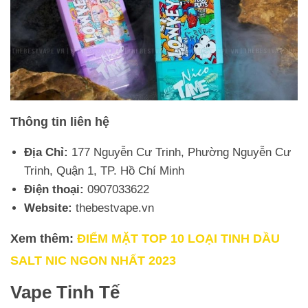
Thông tin liên hệ
Địa Chỉ:
177 Nguyễn Cư Trinh, Phường Nguyễn Cư
Trinh, Quận 1, TP. Hồ Chí Minh
Điện thoại:
0907033622
Website:
thebestvape.vn
Xem thêm:
ĐIỂM MẶT TOP 10 LOẠI TINH DẦU
SALT NIC NGON NHẤT 2023
Vape Tinh Tế