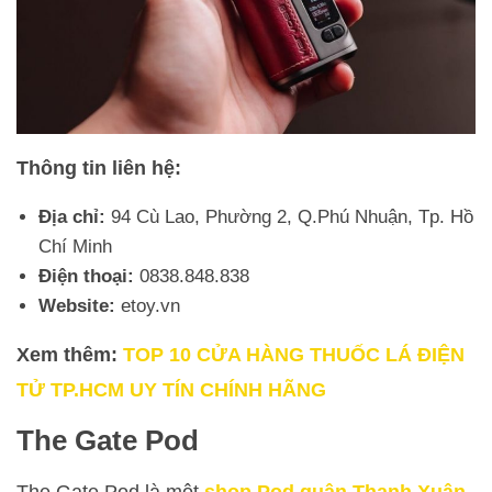
Thông tin liên hệ:
Địa chỉ:
94 Cù Lao, Phường 2, Q.Phú Nhuận, Tp. Hồ
Chí Minh
Điện thoại:
0838.848.838
Website:
etoy.vn
Xem thêm:
TOP 10 CỬA HÀNG THUỐC LÁ ĐIỆN
TỬ TP.HCM UY TÍN CHÍNH HÃNG
The Gate Pod
The Gate Pod là một
shop Pod quận Thanh Xuân