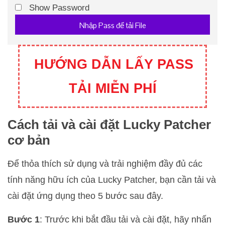
Show Password
Nhập Pass để tải File
HƯỚNG DẪN LẤY PASS
TẢI MIỄN PHÍ
Cách tải và cài đặt Lucky Patcher
cơ bản
Để thỏa thích sử dụng và trải nghiệm đầy đủ các
tính năng hữu ích của Lucky Patcher, bạn cần tải và
cài đặt ứng dụng theo 5 bước sau đây.
Bước 1
: Trước khi bắt đầu tải và cài đặt, hãy nhấn