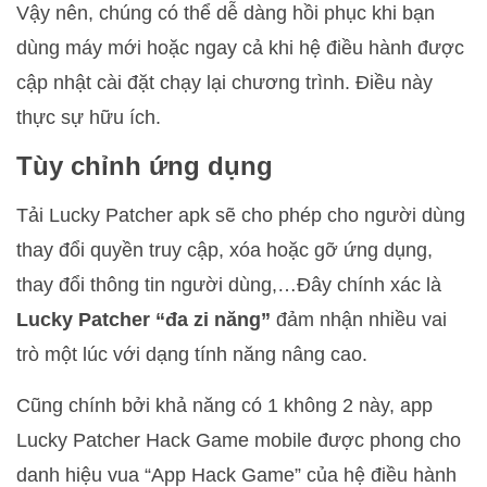
Vậy nên, chúng có thể dễ dàng hồi phục khi bạn
dùng máy mới hoặc ngay cả khi hệ điều hành được
cập nhật cài đặt chạy lại chương trình. Điều này
thực sự hữu ích.
Tùy chỉnh ứng dụng
Tải Lucky Patcher apk sẽ cho phép cho người dùng
thay đổi quyền truy cập, xóa hoặc gỡ ứng dụng,
thay đổi thông tin người dùng,…Đây chính xác là
Lucky Patcher “đa zi năng”
đảm nhận nhiều vai
trò một lúc với dạng tính năng nâng cao.
Cũng chính bởi khả năng có 1 không 2 này, app
Lucky Patcher Hack Game mobile được phong cho
danh hiệu vua “App Hack Game” của hệ điều hành