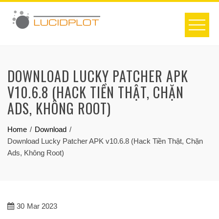
Skip
to
content
DOWNLOAD LUCKY PATCHER APK
V10.6.8 (HACK TIỀN THẬT, CHẶN
ADS, KHÔNG ROOT)
Home
Download
Download Lucky Patcher APK v10.6.8 (Hack Tiền Thật, Chặn
Ads, Không Root)
30
Mar 2023