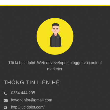
Tôi là Lucidplot. Web deveveloper, blogger và content
marketer.
THÔNG TIN LIÊN HỆ
0334 444 205
foworkinfor@gmail.com
http://lucidplot.com/