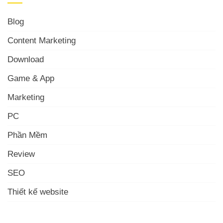
Blog
Content Marketing
Download
Game & App
Marketing
PC
Phần Mềm
Review
SEO
Thiết kế website