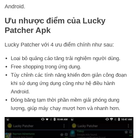
Android.
Ưu nhược điểm của Lucky
Patcher Apk
Lucky Patcher với 4 ưu điểm chính như sau:
Loại bỏ quảng cáo tăng trải nghiệm người dùng.
Free shopping trong ứng dụng.
Tùy chỉnh các tính năng khiến đơn giản công đoạn
khi sử dụng ứng dụng cũng như hệ điều hành
Android.
Đóng băng tạm thời phần mềm giải phóng dung
lượng, giúp máy chạy mượt hơn và nhanh hơn.