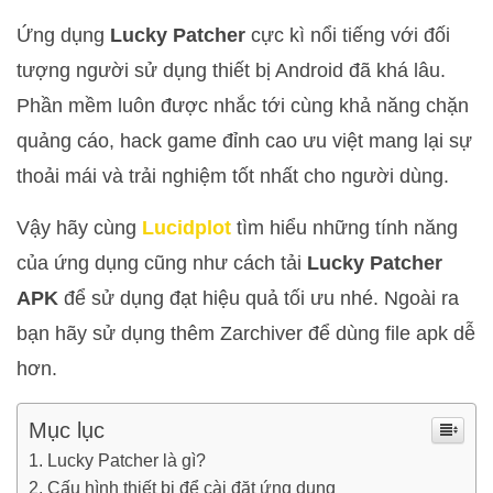
Ứng dụng
Lucky Patcher
cực kì nổi tiếng với đối
tượng người sử dụng thiết bị Android đã khá lâu.
Phần mềm luôn được nhắc tới cùng khả năng chặn
quảng cáo, hack game đỉnh cao ưu việt mang lại sự
thoải mái và trải nghiệm tốt nhất cho người dùng.
Vậy hãy cùng
Lucidplot
tìm hiểu những tính năng
của ứng dụng cũng như cách tải
Lucky Patcher
APK
để sử dụng đạt hiệu quả tối ưu nhé. Ngoài ra
bạn hãy sử dụng thêm Zarchiver để dùng file apk dễ
hơn.
Mục lục
Lucky Patcher là gì?
Cấu hình thiết bị để cài đặt ứng dụng