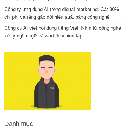
Công ty ứng dụng AI trong digital marketing: Cắt 30%
chi phí và tăng gấp đôi hiệu suất bằng công nghệ
Công cụ AI viết nội dung tiếng Việt: Nhìn từ công nghệ
xử lý ngôn ngữ và workflow biên tập
Danh mục