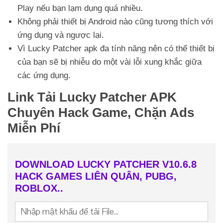
Play nếu bạn lạm dụng quá nhiều.
Không phải thiết bị Android nào cũng tương thích với
ứng dụng và ngược lại.
Vì Lucky Patcher apk đa tính năng nên có thể thiết bị
của bạn sẽ bị nhiễu do một vài lỗi xung khắc giữa
các ứng dụng.
Link Tải Lucky Patcher APK
Chuyên Hack Game, Chặn Ads
Miễn Phí
DOWNLOAD LUCKY PATCHER V10.6.8
HACK GAMES LIÊN QUÂN, PUBG,
ROBLOX..