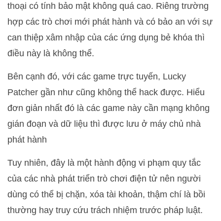
thoại có tính bảo mật không quá cao. Riêng trường
hợp các trò chơi mới phát hành và có bảo an với sự
can thiệp xâm nhập của các ứng dụng bẻ khóa thì
điều này là không thể.
Bên cạnh đó, với các game trực tuyến, Lucky
Patcher gần như cũng không thể hack được. Hiểu
đơn giản nhất đó là các game này cần mạng không
gián đoạn và dữ liệu thì được lưu ở máy chủ nhà
phát hành
Tuy nhiên, đây là một hành động vi phạm quy tắc
của các nhà phát triển trò chơi điện tử nên người
dùng có thể bị chặn, xóa tài khoản, thậm chí là bồi
thường hay truy cứu trách nhiệm trước pháp luật.