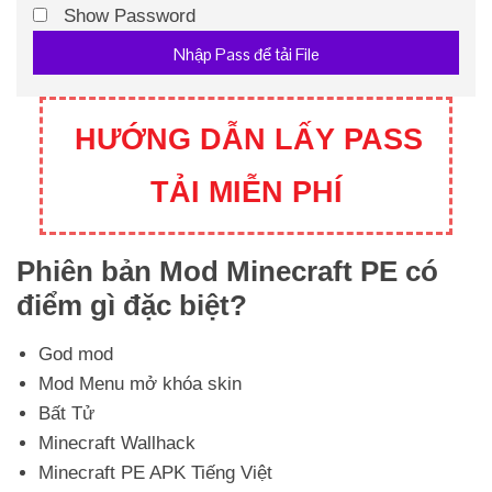
Show Password
Nhập Pass để tải File
HƯỚNG DẪN LẤY PASS
TẢI MIỄN PHÍ
Phiên bản Mod Minecraft PE có
điểm gì đặc biệt?
God mod
Mod Menu mở khóa skin
Bất Tử
Minecraft Wallhack
Minecraft PE APK Tiếng Việt