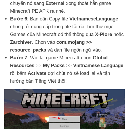
chuyển nó sang
External
xong thoát hẳn game
Minecraft PE APK ra nhé.
Bước 6
: Bạn cần Copy file
VietnameseLanguage
chúng tôi cung cấp trong file tải rồi tìm thư mục
Games của Minecraft có thể thông qua
X-Plore
hoặc
Zarchiver
. Chọn vào
com.mojang >>
resource_packs
và dán file ngôn ngữ vào.
Bước 7
: Vào lại game Minecraft chọn
Global
Resources
>>
My Packs
>>
Vietnamese Language
rồi bấm
Activate
đợi chút nó sẽ load lại và tận
hưởng bản Tiếng Việt thôi!