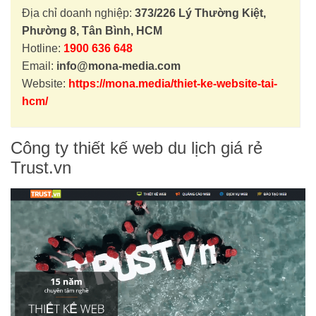
Địa chỉ doanh nghiệp:
373/226 Lý Thường Kiệt,
Phường 8, Tân Bình, HCM
Hotline:
1900 636 648
Email:
info@mona-media.com
Website:
https://mona.media/thiet-ke-website-tai-
hcm/
Công ty thiết kế web du lịch giá rẻ
Trust.vn