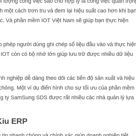
i lượng công việc sao cho hợp lý là công việc quan trọn
h một cách trơn tru và đem lại hiệu suất cao hơn khi bạ
học. Và phần mềm IOT Việt Nam sẽ giúp bạn thực hiện
phép người dùng ghi chép số liệu đầu vào và thực hiệ
 IOT còn có bộ nhớ lớn giúp lưu trữ được nhiều dữ liệu
 nghiệp dễ dàng theo dõi các tiến độ sản xuất và hiệu
chóng. Một ví dụ điển hình cho sự tối ưu của phần mềm
ng ty SamSung SDS được rất nhiều các nhà quản lý lựa
Kiu ERP
tin nhanh chóng và chính xác giúp doanh nghiệp tiết