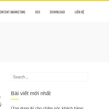
ONTENT MARKETING
SEO
DOWNLOAD
LIÊN HỆ
Search
for:
Bài viết mới nhất
u
ý
Ứng dụng AI cho chăm sóc khách hàng: